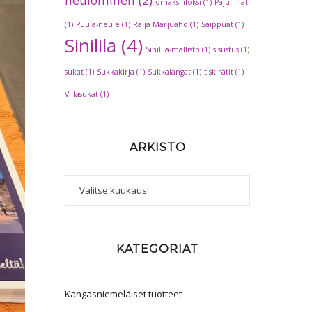
omaksi iloksi
(1)
Pajuliinat
(1)
Puula-neule
(1)
Raija Marjuaho
(1)
Saippuat
(1)
Sinilila
(4)
Sinilila-mallisto
(1)
sisustus
(1)
sukat
(1)
Sukkakirja
(1)
Sukkalangat
(1)
tiskirätit
(1)
Villasukat
(1)
ARKISTO
Arkisto
KATEGORIAT
Kangasniemeläiset tuotteet