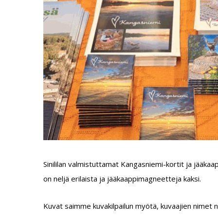
Sinililan valmistuttamat Kangasniemi-kortit ja jääkaa
on neljä erilaista ja jääkaappimagneetteja kaksi.
Kuvat saimme kuvakilpailun myötä, kuvaajien nimet nä