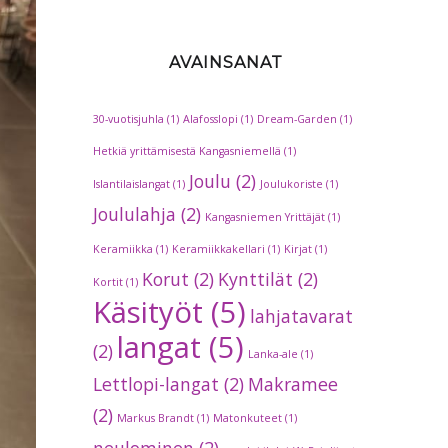
AVAINSANAT
30-vuotisjuhla
(1)
Alafosslopi
(1)
Dream-Garden
(1)
Hetkiä yrittämisestä Kangasniemellä
(1)
Joulu
(2)
Islantilaislangat
(1)
Joulukoriste
(1)
Joululahja
(2)
Kangasniemen Yrittäjät
(1)
Keramiikka
(1)
Keramiikkakellari
(1)
Kirjat
(1)
Korut
(2)
Kynttilät
(2)
Kortit
(1)
Käsityöt
(5)
lahjatavarat
langat
(5)
(2)
Lanka-ale
(1)
Lettlopi-langat
(2)
Makramee
(2)
Markus Brandt
(1)
Matonkuteet
(1)
neulominen
(2)