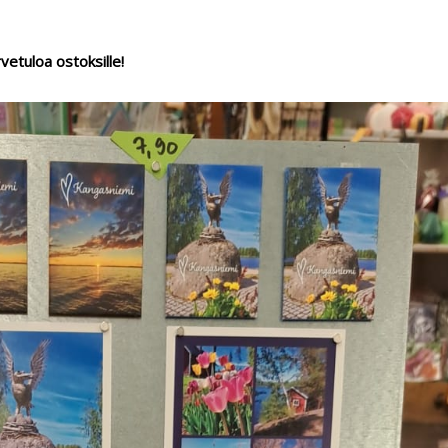
etuloa ostoksille!
Neulo laadukkaista
ihanat sukat tai vi
Uutta: Sinililasta Kangasniemi-
kortit ja jääkaappimagneetit!