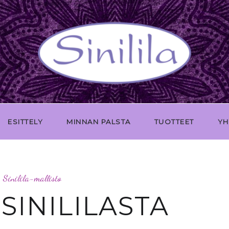
ESITTELY
MINNAN PALSTA
TUOTTEET
YH
Sinilila-mallisto
 SINILILASTA