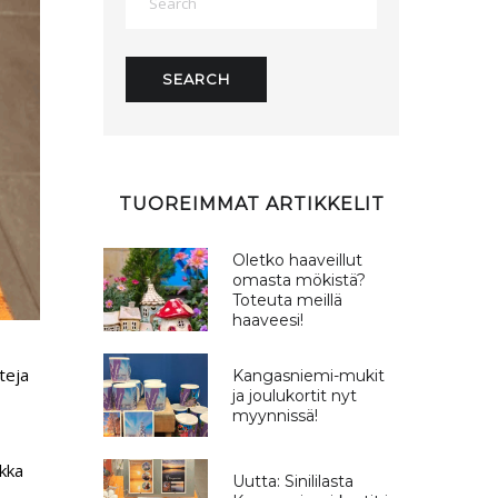
TUOREIMMAT ARTIKKELIT
Oletko haaveillut
omasta mökistä?
Toteuta meillä
haaveesi!
teja
Kangasniemi-mukit
ja joulukortit nyt
myynnissä!
ikka
Uutta: Sinililasta