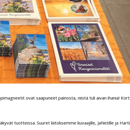
ppimagneetit ovat saapuneet painosta, niistä tuli aivan ihania! Kort
kyvät tuotteissa. Suuret kiitoksemme kuvaajille, JaNetille ja Hart