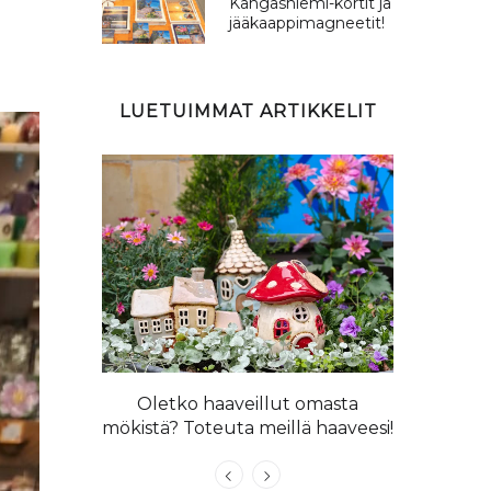
Kangasniemi-kortit ja
jääkaappimagneetit!
LUETUIMMAT ARTIKKELIT
 langoista
llapaita!
Oletko haaveillut omasta
Kangasniem
mökistä? Toteuta meillä haaveesi!
n