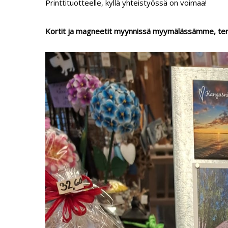
Printtituotteelle, kyllä yhteistyössä on voimaa!
Kortit ja magneetit myynnissä myymälässämme, terv