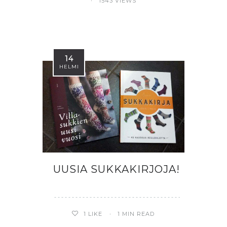
1543 VIEWS
14
HELMI
UUSIA SUKKAKIRJOJA!
1
LIKE
1 MIN READ