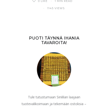
0
LIKE
1 MIN READ
1145 VIEWS
PUOTI TÄYNNÄ IHANIA
TAVAROITA!
Tule tutustumaan Sinililan laajaan
tuotevalikoimaan ja tekemään ostoksia –