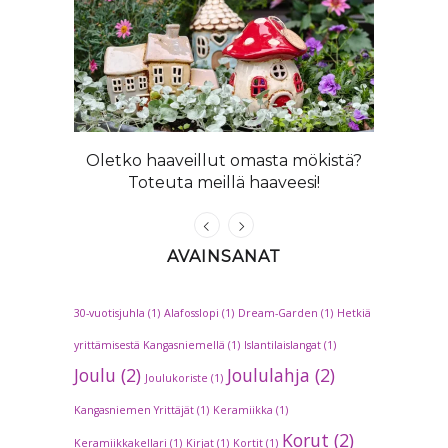
ta ihanat
Oletko haaveillut omasta mökistä?
Kangasni
Toteuta meillä haaveesi!
AVAINSANAT
30-vuotisjuhla
(1)
Alafosslopi
(1)
Dream-Garden
(1)
Hetkiä
yrittämisestä Kangasniemellä
(1)
Islantilaislangat
(1)
Joulu
(2)
Joululahja
(2)
Joulukoriste
(1)
Kangasniemen Yrittäjät
(1)
Keramiikka
(1)
Korut
(2)
Keramiikkakellari
(1)
Kirjat
(1)
Kortit
(1)