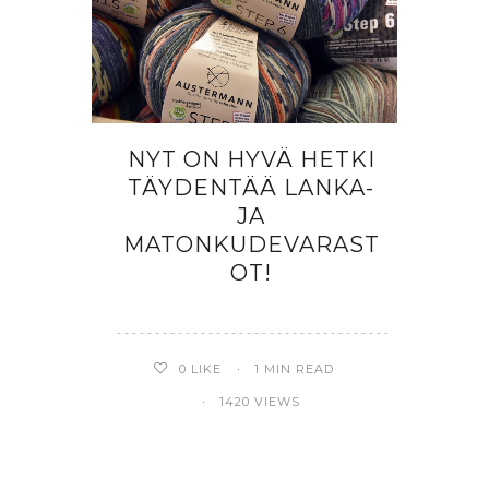
NYT ON HYVÄ HETKI
TÄYDENTÄÄ LANKA-
JA
MATONKUDEVARAST
OT!
0
LIKE
1 MIN READ
1420 VIEWS