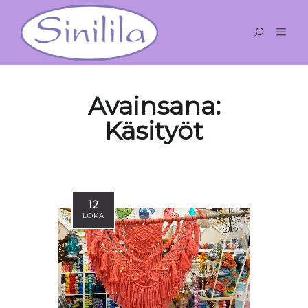
Avainsana:
Käsityöt
12
LOKA