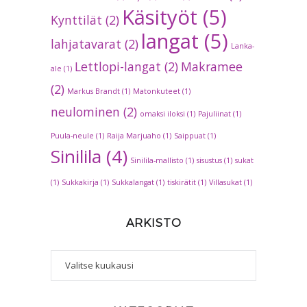
Käsityöt
(5)
Kynttilät
(2)
langat
(5)
lahjatavarat
(2)
Lanka-
Lettlopi-langat
(2)
Makramee
ale
(1)
(2)
Markus Brandt
(1)
Matonkuteet
(1)
neulominen
(2)
omaksi iloksi
(1)
Pajuliinat
(1)
Puula-neule
(1)
Raija Marjuaho
(1)
Saippuat
(1)
Sinilila
(4)
Sinilila-mallisto
(1)
sisustus
(1)
sukat
(1)
Sukkakirja
(1)
Sukkalangat
(1)
tiskirätit
(1)
Villasukat
(1)
ARKISTO
Arkisto