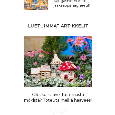
Kangasniemi-kortit ja
jääkaappimagneetit!
LUETUIMMAT ARTIKKELIT
 langoista
llapaita!
Oletko haaveillut omasta
Kangasniem
mökistä? Toteuta meillä haaveesi!
n