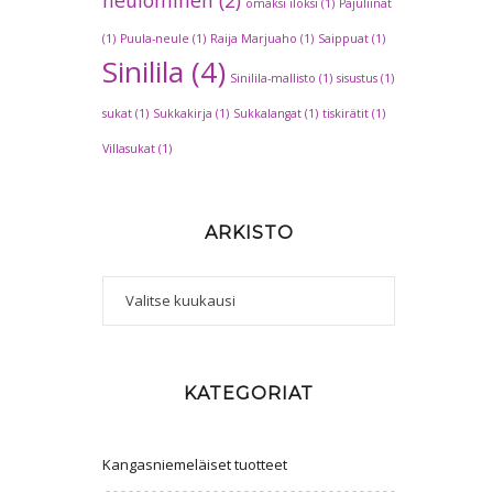
omaksi iloksi
(1)
Pajuliinat
(1)
Puula-neule
(1)
Raija Marjuaho
(1)
Saippuat
(1)
Sinilila
(4)
Sinilila-mallisto
(1)
sisustus
(1)
sukat
(1)
Sukkakirja
(1)
Sukkalangat
(1)
tiskirätit
(1)
Villasukat
(1)
ARKISTO
Arkisto
KATEGORIAT
Kangasniemeläiset tuotteet