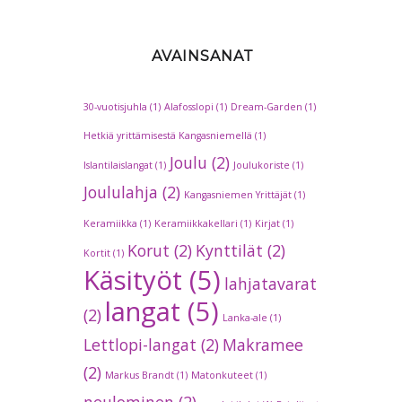
AVAINSANAT
30-vuotisjuhla
(1)
Alafosslopi
(1)
Dream-Garden
(1)
Hetkiä yrittämisestä Kangasniemellä
(1)
Joulu
(2)
Islantilaislangat
(1)
Joulukoriste
(1)
Joululahja
(2)
Kangasniemen Yrittäjät
(1)
Keramiikka
(1)
Keramiikkakellari
(1)
Kirjat
(1)
Korut
(2)
Kynttilät
(2)
Kortit
(1)
Käsityöt
(5)
lahjatavarat
langat
(5)
(2)
Lanka-ale
(1)
Lettlopi-langat
(2)
Makramee
(2)
Markus Brandt
(1)
Matonkuteet
(1)
neulominen
(2)