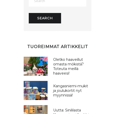
TUOREIMMAT ARTIKKELIT
Oletko haaveillut
omasta mökistä?
Toteuta meillä
haaveesi!
Kangasniemi-mukit
ja joulukortit nyt
myynnissä!
Uutta: Sinililasta