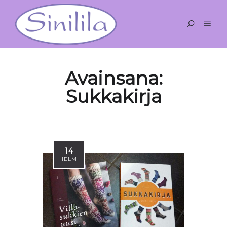
Avainsana:
Sukkakirja
14
HELMI