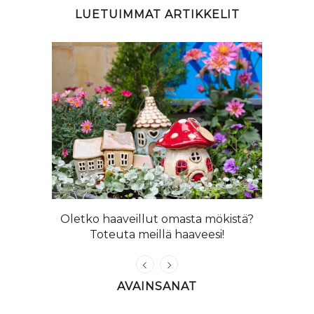
LUETUIMMAT ARTIKKELIT
ta ihanat
Oletko haaveillut omasta mökistä?
Kangasni
Toteuta meillä haaveesi!
AVAINSANAT