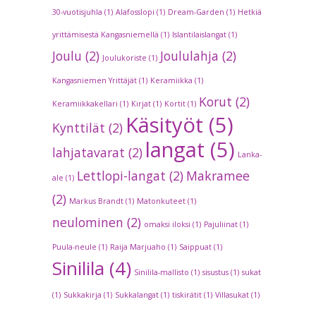
30-vuotisjuhla
(1)
Alafosslopi
(1)
Dream-Garden
(1)
Hetkiä
yrittämisestä Kangasniemellä
(1)
Islantilaislangat
(1)
Joulu
(2)
Joululahja
(2)
Joulukoriste
(1)
Kangasniemen Yrittäjät
(1)
Keramiikka
(1)
Korut
(2)
Keramiikkakellari
(1)
Kirjat
(1)
Kortit
(1)
Käsityöt
(5)
Kynttilät
(2)
langat
(5)
lahjatavarat
(2)
Lanka-
Lettlopi-langat
(2)
Makramee
ale
(1)
(2)
Markus Brandt
(1)
Matonkuteet
(1)
neulominen
(2)
omaksi iloksi
(1)
Pajuliinat
(1)
Puula-neule
(1)
Raija Marjuaho
(1)
Saippuat
(1)
Sinilila
(4)
Sinilila-mallisto
(1)
sisustus
(1)
sukat
(1)
Sukkakirja
(1)
Sukkalangat
(1)
tiskirätit
(1)
Villasukat
(1)