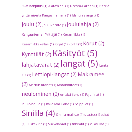
30-vuotisjuhla
(1)
Alafosslopi
(1)
Dream-Garden
(1)
Hetkiä
yrittämisestä Kangasniemellä
(1)
Islantilaislangat
(1)
Joulu
(2)
Joululahja
(2)
Joulukoriste
(1)
Kangasniemen Yrittäjät
(1)
Keramiikka
(1)
Korut
(2)
Keramiikkakellari
(1)
Kirjat
(1)
Kortit
(1)
Käsityöt
(5)
Kynttilät
(2)
langat
(5)
lahjatavarat
(2)
Lanka-
Lettlopi-langat
(2)
Makramee
ale
(1)
(2)
Markus Brandt
(1)
Matonkuteet
(1)
neulominen
(2)
omaksi iloksi
(1)
Pajuliinat
(1)
Puula-neule
(1)
Raija Marjuaho
(1)
Saippuat
(1)
Sinilila
(4)
Sinilila-mallisto
(1)
sisustus
(1)
sukat
(1)
Sukkakirja
(1)
Sukkalangat
(1)
tiskirätit
(1)
Villasukat
(1)