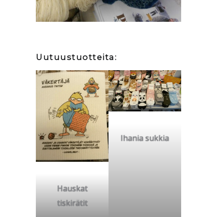
Uutuustuotteita:
Ihania sukkia
Hauskat
tiskirätit