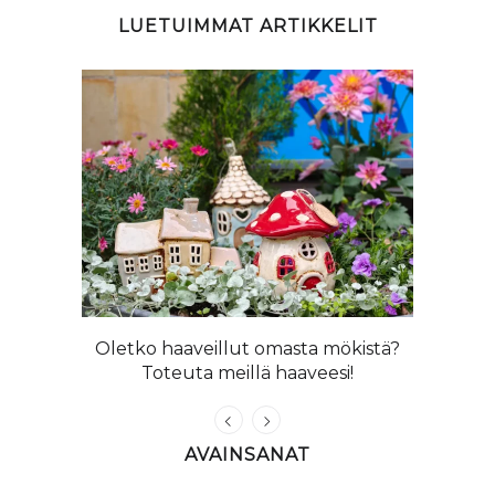
LUETUIMMAT ARTIKKELIT
ta ihanat
Oletko haaveillut omasta mökistä?
Kangasni
Toteuta meillä haaveesi!
AVAINSANAT