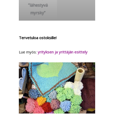
”lähestyvä
myrsky”
Tervetuloa ostoksille!
Lue myös:
yrityksen ja yrittäjän esittely