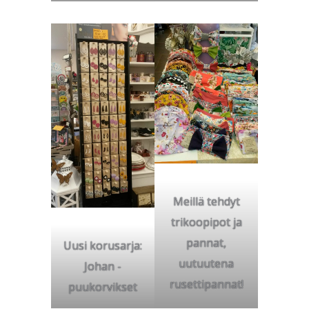
Meillä tehdyt
trikoopipot ja
pannat,
Uusi korusarja:
uutuutena
Johan -
rusettipannat!
puukorvikset