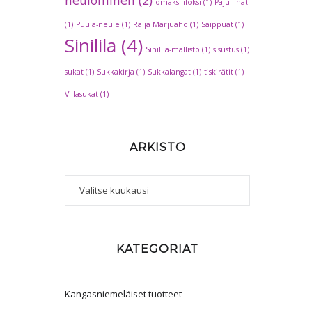
omaksi iloksi
(1)
Pajuliinat
(1)
Puula-neule
(1)
Raija Marjuaho
(1)
Saippuat
(1)
Sinilila
(4)
Sinilila-mallisto
(1)
sisustus
(1)
sukat
(1)
Sukkakirja
(1)
Sukkalangat
(1)
tiskirätit
(1)
Villasukat
(1)
ARKISTO
Arkisto
KATEGORIAT
Kangasniemeläiset tuotteet