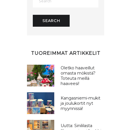
TUOREIMMAT ARTIKKELIT
Oletko haaveillut
omasta mökistä?
Toteuta meillä
haaveesi!
Kangasniemi-mukit
ja joulukortit nyt
myynnissä!
Uutta: Sinililasta