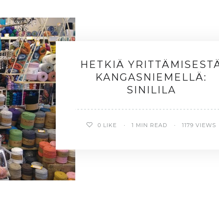
HETKIÄ YRITTÄMISEST
KANGASNIEMELLÄ:
SINILILA
0
LIKE
1 MIN READ
1179 VIEWS