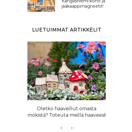
Kangasniemi-kortit ja
jääkaappimagneetit!
LUETUIMMAT ARTIKKELIT
 langoista
llapaita!
Oletko haaveillut omasta
Kangasniem
mökistä? Toteuta meillä haaveesi!
n