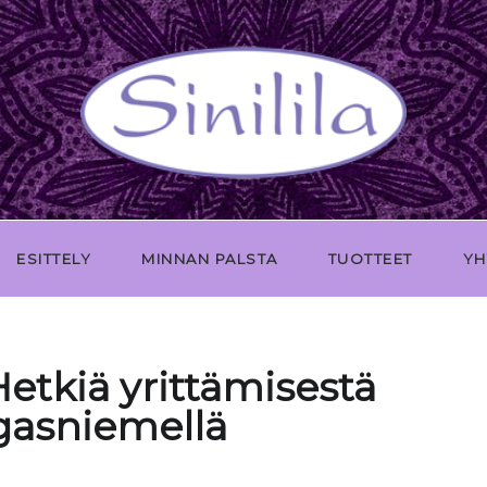
ESITTELY
MINNAN PALSTA
TUOTTEET
YH
etkiä yrittämisestä
asniemellä