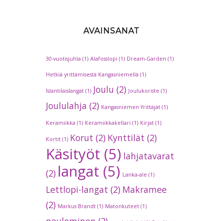
AVAINSANAT
30-vuotisjuhla
(1)
Alafosslopi
(1)
Dream-Garden
(1)
Hetkiä yrittämisestä Kangasniemellä
(1)
Joulu
(2)
Islantilaislangat
(1)
Joulukoriste
(1)
Joululahja
(2)
Kangasniemen Yrittäjät
(1)
Keramiikka
(1)
Keramiikkakellari
(1)
Kirjat
(1)
Korut
(2)
Kynttilät
(2)
Kortit
(1)
Käsityöt
(5)
lahjatavarat
langat
(5)
(2)
Lanka-ale
(1)
Lettlopi-langat
(2)
Makramee
(2)
Markus Brandt
(1)
Matonkuteet
(1)
neulominen
(2)