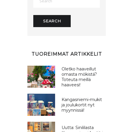
TUOREIMMAT ARTIKKELIT
Oletko haaveillut
omasta mökistä?
Toteuta meillä
haaveesi!
Kangasniemi-mukit
ja joulukortit nyt
myynnissä!
Uutta: Sinililasta