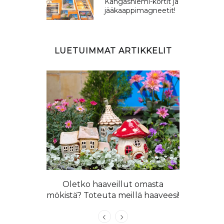
Kangasniemi-kortit ja
jääkaappimagneetit!
LUETUIMMAT ARTIKKELIT
 langoista
llapaita!
Oletko haaveillut omasta
Kangasniem
mökistä? Toteuta meillä haaveesi!
n