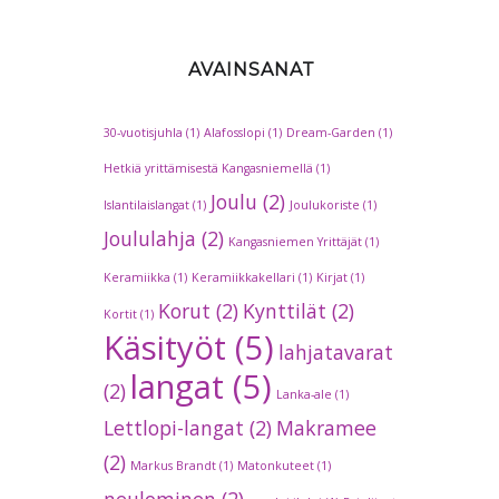
AVAINSANAT
30-vuotisjuhla
(1)
Alafosslopi
(1)
Dream-Garden
(1)
Hetkiä yrittämisestä Kangasniemellä
(1)
Joulu
(2)
Islantilaislangat
(1)
Joulukoriste
(1)
Joululahja
(2)
Kangasniemen Yrittäjät
(1)
Keramiikka
(1)
Keramiikkakellari
(1)
Kirjat
(1)
Korut
(2)
Kynttilät
(2)
Kortit
(1)
Käsityöt
(5)
lahjatavarat
langat
(5)
(2)
Lanka-ale
(1)
Lettlopi-langat
(2)
Makramee
(2)
Markus Brandt
(1)
Matonkuteet
(1)
neulominen
(2)