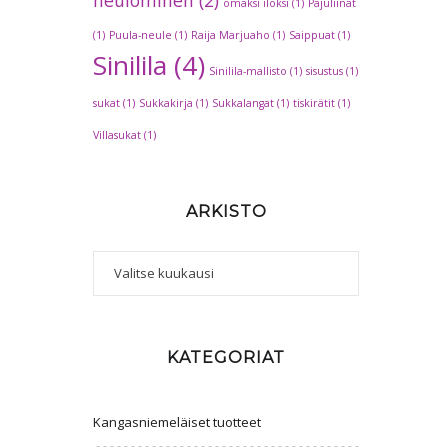
omaksi iloksi
(1)
Pajuliinat
(1)
Puula-neule
(1)
Raija Marjuaho
(1)
Saippuat
(1)
Sinilila
(4)
Sinilila-mallisto
(1)
sisustus
(1)
sukat
(1)
Sukkakirja
(1)
Sukkalangat
(1)
tiskirätit
(1)
Villasukat
(1)
ARKISTO
Arkisto
KATEGORIAT
Kangasniemeläiset tuotteet