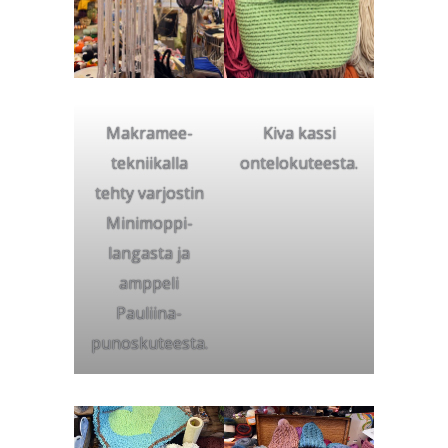
Makramee-
Kiva kassi
tekniikalla
ontelokuteesta.
tehty varjostin
Minimoppi-
langasta ja
amppeli
Pauliina-
punoskuteesta.