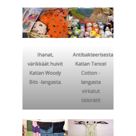
Ihanat,
Antibakteerisesta
värikkäät huivit
Katian Tencel
Katian Woody
Cotton -
Bits -langasta.
langasta
virkatut
tiskirätit