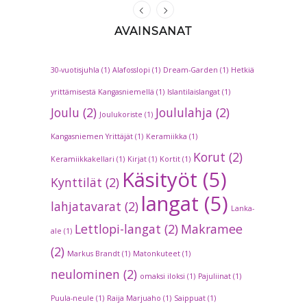
AVAINSANAT
30-vuotisjuhla
(1)
Alafosslopi
(1)
Dream-Garden
(1)
Hetkiä
yrittämisestä Kangasniemellä
(1)
Islantilaislangat
(1)
Joulu
(2)
Joululahja
(2)
Joulukoriste
(1)
Kangasniemen Yrittäjät
(1)
Keramiikka
(1)
Korut
(2)
Keramiikkakellari
(1)
Kirjat
(1)
Kortit
(1)
Käsityöt
(5)
Kynttilät
(2)
langat
(5)
lahjatavarat
(2)
Lanka-
Lettlopi-langat
(2)
Makramee
ale
(1)
(2)
Markus Brandt
(1)
Matonkuteet
(1)
neulominen
(2)
omaksi iloksi
(1)
Pajuliinat
(1)
Puula-neule
(1)
Raija Marjuaho
(1)
Saippuat
(1)