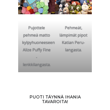
Pujottele
Pehmeät,
pehmeä matto
lämpimät pipot
kylpyhuoneeseen
Katian Peru-
Alize Puffy Fine
langasta.
-
lenkkilangasta.
PUOTI TÄYNNÄ IHANIA
TAVAROITA!