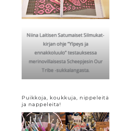
Niina Laitisen Satumaiset Silmukat-
kirjan ohje ”Ylpeys ja
ennakkoluulo” testauksessa
merinovillaisesta Scheepjesin Our
Tribe -sukkalangasta.
Puikkoja, koukkuja, nippeleitä
ja nappeleita!