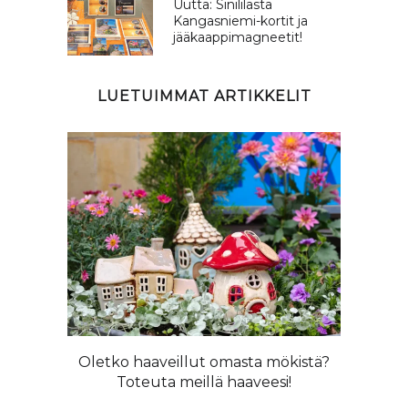
Uutta: Sinililasta
Kangasniemi-kortit ja
jääkaappimagneetit!
LUETUIMMAT ARTIKKELIT
ta ihanat
Oletko haaveillut omasta mökistä?
Kangasni
Toteuta meillä haaveesi!