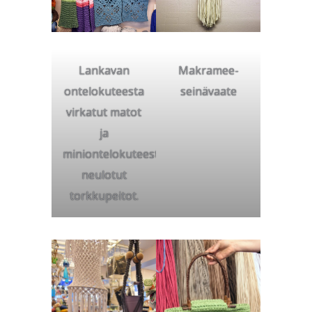
Lankavan
Makramee-
ontelokuteesta
seinävaate
virkatut matot
ja
miniontelokuteesta
neulotut
torkkupeitot.